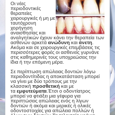
Οι νέες
περιοδοντικές
θεραπείες
χειρουργικές ή μη με
ταυτόχρονη
χορήγηση
αναισθησίας και
αναλγητικών έχουν κάνει την θεραπεία των
ασθενών αρκετά
ανώδυνη
και
άνετη
.
Ακόμα και σε χειρουργικές επεμβάσεις τις
περισσότερες φορές οι ασθενείς γυρνάνε
στις καθημερινές τους υποχρεώσεις την
ίδια ή την επόμενη μέρα.
Σε περίπτωση απώλειας δοντιών λόγω
περιοδοντίτιδας η αποκατάσταση μπορεί
να γίνει με δύο τρόπους με την
κλασσική
προσθετική
και με
τα
εμφυτεύματα
.Έτσι ο οδοντίατρος
μπορεί να φτιάξει μια γέφυρα για
περιπτώσεις απώλειας ενός η λίγων
δοντιών ή ακόμα και μερικές ή ολικές
οδοντοστοιχίες για απώλεια πολλών ή