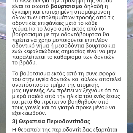
Το «κλειδί» για την πρόληψη της νόσου
είναι το σωστό
βούρτσισμα
δηλαδή η
έγκαιρη και επιτυχημένη απομάκρυνση
όλων των υπολειμμάτων τροφής από τις
οδοντικές επιφάνειες μετά το κάθε
γεύμα.Για το λόγο αυτό εκτός από το
βούρτσισμα με την οδοντόβουρτσα θα
πρέπει να χρησιμοποιούνται επιπλέον
οδοντικό νήμα ή μεσοδόντια βουρτσάκια
ενώ κεφαλαιώδους σημασίας είναι να μην
παραλείπεται το καθάρισμα των δοντιών
το βράδυ.
Το βούρτσισμα εκτός από τη συνεισφορά
του στην υγεία δοντιών και ούλων αποτελεί
αναπόσπαστο τμήμα της ατομικής
μας
υγιεινής
.Δεν πρέπει να ξεχνάμε ότι τα
μικρά παιδιά από την ηλικία του ενός έτους
και μετά θα πρέπει να βοηθηθούν από
τους γονείς και το γιατρό προκειμένου να
εξοικειωθούν.
3) Θεραπεία Περιοδοντίτιδας
Η θεραπεία της περιοδοντίτιδας εξαρτάται