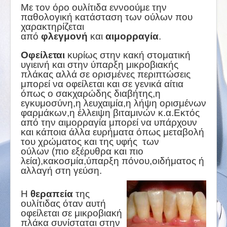
Με τον όρο ουλίτιδα εννοούμε την
παθολογική κατάσταση των ούλων που
χαρακτηρίζεται
από
φλεγμονή
και
αιμορραγία
.
Οφείλεται
κυρίως στην κακή στοματική
υγιεινή και στην ύπαρξη μικροβιακής
πλάκας αλλά σε ορισμένες περιπτώσεις
μπορεί να οφείλεται και σε γενικά αίτια
όπως ο σακχαρώδης διαβήτης,η
εγκυμοσύνη,η λευχαιμία,η λήψη ορισμένων
φαρμάκων,η έλλειψη βιταμινών κ.α.Εκτός
από την αιμορραγία μπορεί να υπάρχουν
και κάποια άλλα ευρήματα όπως μεταβολή
του χρώματος και της υφής των
ούλων (πιο εξέρυθρα και πιο
λεία),κακοσμία,ύπαρξη πόνου,οιδήματος ή
αλλαγή στη γεύση.
Η
θεραπεία
της
ουλίτιδας όταν αυτή
οφείλεται σε μικροβιακή
πλάκα συνίσταται στην