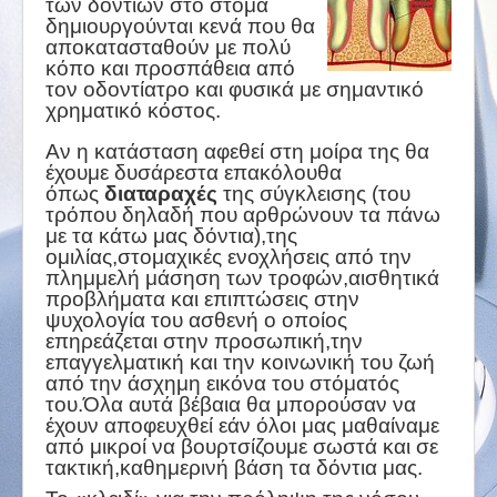
των δοντιών στο στόμα
δημιουργούνται κενά που θα
αποκατασταθούν με πολύ
κόπο και προσπάθεια από
τον οδοντίατρο και φυσικά με σημαντικό
χρηματικό κόστος.
Αν η κατάσταση αφεθεί στη μοίρα της θα
έχουμε δυσάρεστα επακόλουθα
όπως
διαταραχές
της σύγκλεισης (του
τρόπου δηλαδή που αρθρώνουν τα πάνω
με τα κάτω μας δόντια),της
ομιλίας,στομαχικές ενοχλήσεις από την
πλημμελή μάσηση των τροφών,αισθητικά
προβλήματα και επιπτώσεις στην
ψυχολογία του ασθενή ο οποίος
επηρεάζεται στην προσωπική,την
επαγγελματική και την κοινωνική του ζωή
από την άσχημη εικόνα του στόματός
του.Όλα αυτά βέβαια θα μπορούσαν να
έχουν αποφευχθεί εάν όλοι μας μαθαίναμε
από μικροί να βουρτσίζουμε σωστά και σε
τακτική,καθημερινή βάση τα δόντια μας.