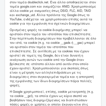
στον τομέα doubleclick.net. Ένα άλλο αποθηκεύεται στον
τομέα google.com και ονομάζεται ANID. Χρησιμοποιούμε
άλλα cookie με ονομασίες όπως DSID, FLC, AID, TAID
και exchange_uid. Άλλα προϊόντα της Google όπως το
YouTube, ενδέχεται να χρησιμοποιούν επίσης αυτά τα
cookie για την εμφάνιση πιο σχετικών διαφημίσεων.
Ορισμένες φορές τα cookie διαφήμισης μπορεί να
οριστούν στον τομέα του ιστοτόπου που επισκέπτεστε.
Στην περίπτωση διαφημίσεων που προβάλλονται σε όλο
τον ιστό, τα cookie (π.χ. τα cookie __gads ή __gac) μπορεί
να οριστούν στον τομέα του ιστοτόπου που
επισκέπτεστε. Σε αντίθεση με τα cookies που έχουν
οριστεί σε τομείς της Google, δεν είναι δυνατή η
ανάγνωση αυτών των cookie από την Google όταν
βρίσκεστε σε ιστότοπο άλλον από αυτόν στον οποίο
έχουν οριστεί. Χρησιμοποιούνται για σκοπούς όπως
είναι η μέτρηση των αλληλεπιδράσεων με τις
διαφημίσεις στον συγκεκριμένο τομέα και η αποτροπή
της εμφάνισης των ίδιων διαφημίσεων πάρα πολλές
φορές.
Η Google χρησιμοποιεί, επίσης, cookie μετατροπής (π.χ.
τα cookie __gcl), τα οποία έχουν ως κύριο σκοπό να
βοηθήσουν τους διαφημιζόμενους να διαπιστώσουν
πόσες φορές οι χρήστες οι οποίοι έκαναν κλικ στις