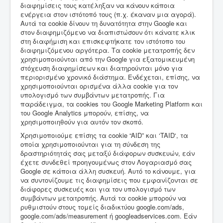
διαφημίσεις τους κατέληξαν να κάνουν κάποια
ενέργεια στον ιστότοπό τους (π.χ. έκαναν μια αγορά).
Αυτά τα cookie δίνουν τη δυνατότητα στην Google και
στον διαφημιζόμενο να διαπιστώσουν ότι κάνατε κλικ
στη διαφήμιση και επισκεφτήκατε τον ιστότοπο του
διαφημιζόμενου αργότερα. Τα cookie μετατροπής δεν
χρησιμοποιούνται από την Google για εξατομικευμένη
στόχευση διαφημίσεων και διατηρούνται μόνο για
περιορισμένο χρονικό διάστημα. Ενδέχεται, επίσης, να
χρησιμοποιούνται ορισμένα άλλα cookie για τον
υπολογισμό των συμβάντων μετατροπής. Για
παράδειγμα, τα cookies του Google Marketing Platform και
του Google Analytics μπορούν, επίσης, να
χρησιμοποιηθούν για αυτόν τον σκοπό.
Χρησιμοποιούμε επίσης τα cookie “AID” και ‘TAID‘, τα
οποία χρησιμοποιούνται για τη σύνδεση της
δραστηριότητάς σας μεταξύ διάφορων συσκευών, εάν
έχετε συνδεθεί προηγουμένως στον Λογαριασμό σας
Google σε κάποια άλλη συσκευή. Αυτό το κάνουμε, για
να συντονίζουμε τις διαφημίσεις που εμφανίζονται σε
διάφορες συσκευές και για τον υπολογισμό των
συμβάντων μετατροπής. Αυτά τα cookie μπορούν να
ρυθμιστούν στους τομείς διαδικτύου google.com/ads,
google.com/ads/measurement ή googleadservices.com. Εάν