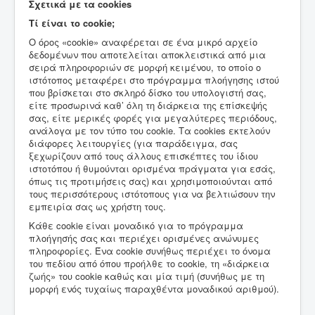
Σχετικά με τα cookies
Τί είναι το cookie;
Ο όρος «cookie» αναφέρεται σε ένα μικρό αρχείο
δεδομένων που αποτελείται αποκλειστικά από μια
σειρά πληροφοριών σε μορφή κειμένου, το οποίο ο
ιστότοπος μεταφέρει στο πρόγραμμα πλοήγησης ιστού
που βρίσκεται στο σκληρό δίσκο του υπολογιστή σας,
είτε προσωρινά καθ’ όλη τη διάρκεια της επίσκεψής
σας, είτε μερικές φορές για μεγαλύτερες περιόδους,
ανάλογα με τον τύπο του cookie. Τα cookies εκτελούν
διάφορες λειτουργίες (για παράδειγμα, σας
ξεχωρίζουν από τους άλλους επισκέπτες του ίδιου
ιστοτόπου ή θυμούνται ορισμένα πράγματα για εσάς,
όπως τις προτιμήσεις σας) και χρησιμοποιούνται από
τους περισσότερους ιστότοπους για να βελτιώσουν την
εμπειρία σας ως χρήστη τους.
Κάθε cookie είναι μοναδικό για το πρόγραμμα
πλοήγησής σας και περιέχει ορισμένες ανώνυμες
πληροφορίες. Ένα cookie συνήθως περιέχει το όνομα
του πεδίου από όπου προήλθε το cookie, τη «διάρκεια
ζωής» του cookie καθώς και μία τιμή (συνήθως με τη
μορφή ενός τυχαίως παραχθέντα μοναδικού αριθμού).