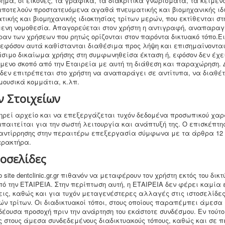
 σήμα, οι εικόνες, τα γραφικά, τα διακριτικά γνωρίσματα, τα κείμε
gr) αποτελούν προστατευόμενα αγαθά πνευματικής και βιομηχανικής ιδ
κής και βιομηχανικής ιδιοκτησίας τρίτων μερών, που εκτίθενται στ
ενη νομοθεσία. Απαγορεύεται στον χρήστη η αντιγραφή, αναπαραγωγ
ραν των χρήσεων που ρητώς ορίζονται στον παρόντα δικτυακό τόπο.Ειδ
ι εφόσον αυτά καθίστανται διαθέσιμα προς λήψη και επισημαίνονται
άσιμο δικαίωμα χρήσης στη συμφωνηθείσα έκταση ή, εφόσον δεν έχε
κόμενο σκοπό από την Εταιρεία με αυτή τη διάθεση και παραχώρηση
 δεν επιτρέπεται στο χρήστη να αναπαράγει σε αντίτυπα, να διαθέτε
μουσικά κομμάτια, κ.λπ.
 Στοιχείων
τηρεί αρχείο και να επεξεργάζεται τυχόν δεδομένα προσωπικού χαρ
 απαιτείται για την σωστή λειτουργία και ανάπτυξή της. Ο επισκέπτ
 αντίρρησης στην περαιτέρω επεξεργασία σύμφωνα με τα άρθρα 12 κα
αρακτήρα.
τοσελίδες
ο site dentclinic.gr.gr πιθανόν να μεταφέρουν τον χρήστη εκτός του δικ
ό την ΕΤΑΙΡΕΙΑ. Στην περίπτωση αυτή, η ΕΤΑΙΡΕΙΑ δεν φέρει καμία ε
όσεις, καθώς και για τυχόν μεταγενέστερες αλλαγές στις ιστοσελίδ
ν τρίτων. Οι διαδικτυακοί τόποι, στους οποίους παραπέμπει άμεσα
δέουσα προσοχή πριν την ανάρτηση του εκάστοτε συνδέσμου. Εν τούτο
 στους άμεσα συνδεδεμένους διαδικτυακούς τόπους, καθώς και σε 