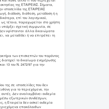
να και κάθε άλλο τι που περιέχεται
ιοκτησίας της ΕΤΑΙΡΕΙΑΣ. Σήματα,
ην ιστοσελίδα της ΕΤΑΙΡΕΙΑΣ
ή, διάδοση, διάθεση, μετάδοση ή η
ικότερα, επί του λογισμικού,
 ως τέτοια, παραχωρείται στο χρήστη
ι υπάρξει σχετική συμφωνία, σε
. Δεν υφίστανται άλλα δικαιώματα
ι, να μεταδίδει ή να επιτρέπει τη
ακτήρα των επισκεπτών του παρόντος
ης διατηρεί το δικαίωμα ενημέρωσης
ι 13 του Ν. 2472/97 για την
τύου της σε ιστοσελίδες που δεν
υθύνη για το περιεχόμενο, την
ες αυτές. Δεν αναλαμβάνει ουδεμία
 μέσω εξωτερικών συνδέσμων,
ις, η Εταιρεία δεν ασκεί ουδεμία
περιεχόμενα επακόλουθων