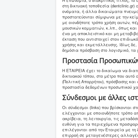
Η επωνυμία, ο διακριτικός τίτλος, το
στη δικτυακή τοποθεσία (dentclinic.
ονόματα, ή άλλα δικαιώματα πνευματι
προστατεύονται σύμφωνα με την κείμ
με οιονδήποτε τρόπο χρήση αυτών, πέ
μουσικών κομματιών, κ.λπ., όπως κα
ένα μη αποκλειστικό και μη μεταβιβ
έκταση που αντιστοιχεί στον επιδιω
χρήσης και εκμετάλλευσης. Ιδίως δε,
δημόσια πρόσβαση στο λογισμικό, τα 
Προστασία Προσωπικών
Η ΕΤΑΙΡΕΙΑ έχει το δικαίωμα να δια
δικτυακού τόπου, στο μέτρο που αυτό
(Πολιτική Απορρήτου), πρόσβασης και
προστασία δεδομένων προσωπικού χ
Σύνδεσμοι με άλλες ισ
Οι σύνδεσμοι (links) που βρίσκονται στ
ελέγχονται με οποιονδήποτε τρόπο απ
ακρίβεια, τη λειτουργία, τις μεταδ
ευθύνη για τα περιεχόμενα προσφορώ
επιλέγονται από την Εταιρεία με τη 
επιρροή σε μεταγενέστερες αλλαγές