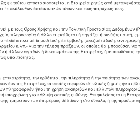
. Ως εκ τούτου αποστασιοποιείται η Εταιρεία ρητώς από μεταγενέ
α επακόλουθων διαδικτυακών τόπων και τους παρόχους τους.
εί με τους Όρους Χρήσης και την Πολιτική Προστασίας Δεδομένων (Pr
χείο, πληροφορία ή άλλο τι εκτίθεται ή πηγάζει ή συνθέτει αυτή, εμ
 –ενδεικτικά με δημοσίευση, επέμβαση, (ανά)μετάδοση, αντιγραφή
 αρχείου κ.λπ.- για την τέλεση πράξεων, οι οποίες θα μπορούσαν ν
ών ή άλλων αγαθών ή δικαιωμάτων της Εταιρείας, ή οποιουδήποτε τ
ως υπαιτιότητας.
ν επικαιρότητα, την ορθότητα, την πληρότητα ή την ποιότητα των α
αντίον της Εταιρείας, οι οποίες αφορούν σε υλικές ζημίες ή/και βλ
ων πληροφοριών ή/και τη χρήση ανακριβών και ελλιπών πληροφοριώ
κή υποχρέωση για κάλυψη αστικής ευθύνης. Επιφυλάσσεται η Εταιρ
ής τμημάτων των επιμέρους σελίδων ή στο σύνολο, ή της προσωρινής