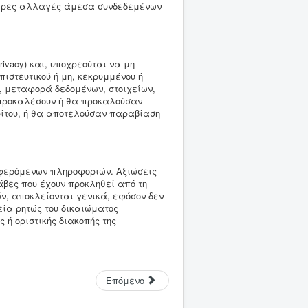
στερες αλλαγές άμεσα συνδεδεμένων
ivacy) και, υποχρεούται να μη
πιστευτικού ή μη, κεκρυμμένου ή
, μεταφορά δεδομένων, στοιχείων,
α προκαλέσουν ή θα προκαλούσαν
ρίτου, ή θα αποτελούσαν παραβίαση
ναφερόμενων πληροφοριών. Αξιώσεις
άβες που έχουν προκληθεί από τη
ν, αποκλείονται γενικά, εφόσον δεν
εία ρητώς του δικαιώματος
 ή οριστικής διακοπής της
Επόμενο