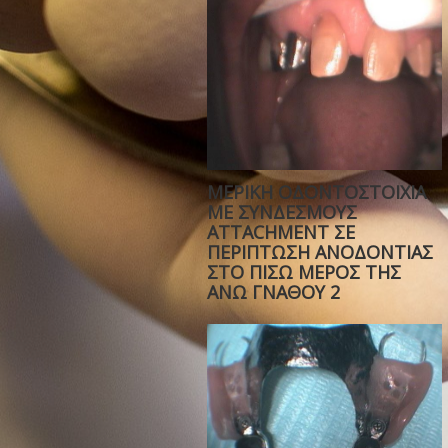
ΜΕΡΙΚΗ ΟΔΟΝΤΟΣΤΟΙΧΙΑ
ΜΕ ΣΥΝΔΕΣΜΟΥΣ
ATTACHMENT ΣΕ
ΠΕΡΙΠΤΩΣΗ ΑΝΟΔΟΝΤΙΑΣ
ΣΤΟ ΠΙΣΩ ΜΕΡΟΣ ΤΗΣ
ΑΝΩ ΓΝΑΘΟΥ 2