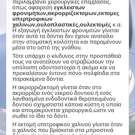
περιλαμβάνει χειρουργικές επεμβάσεις,
όπως αφαιρεση
εγκλειστων
φρονιμητων,ακρορριζεκτομων,εκτομες
υπερτροφικων
χαλινων,
ουλοπλαστικές,ουλεκτομές
κ.α.
Η εξαγωγή έγκλειστων φρονιμιτών γίνεται
όταν αυτά τα δόντια δεν έχουν ανατείλει
στην στοματική κοιλότητα και παραμένουν
μέσα στο οστό της γνάθου.
Τότε υπάρχει ο κίνδυνος στην προσπάθειά
τους να ανατείλουν να στραβώσουν την
υπόλοιπη οδοντοστοιχία ή ακόμα και να
προκαλέσουν έντονο πόνο-πολφίτιδα στα
παρακείμενα δόντια.
Η ακρορριζεκτομή γίνεται όταν στο
ακρορρίζιο ενός νεκρού δοντιού ή ενός
λανθασμένα ενδοδοντικά θεραπευμένου
δοντιού σχηματιστεί κάποια κύστη η οποία
και απομακρύνεται χειρουργικά,ώστε να
σωθεί το ίδιο το δόντι.
Η εκτομή υπετροφικού χαλινού γίνεται όταν
ο χαλινός που βρίσκεται στα μπροστινά